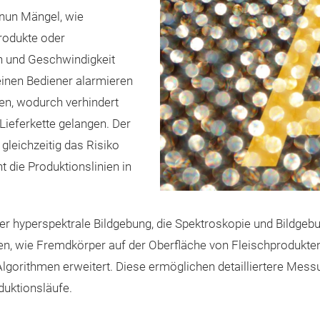
nun Mängel, wie
rodukte oder
n und Geschwindigkeit
inen Bediener alarmieren
en, wodurch verhindert
 Lieferkette gelangen. Der
gleichzeitig das Risiko
 die Produktionslinien in
r hyperspektrale Bildgebung, die Spektroskopie und Bildgeb
en, wie Fremdkörper auf der Oberfläche von Fleischprodukte
lgorithmen erweitert. Diese ermöglichen detailliertere Mes
duktionsläufe.