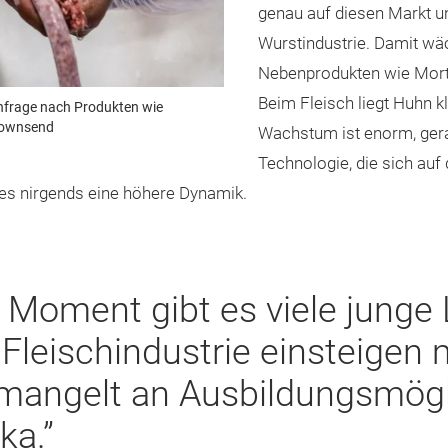
genau auf diesen Markt un
Wurstindustrie. Damit wä
Nebenprodukten wie Mort
Beim Fleisch liegt Huhn k
achfrage nach Produkten wie
 Townsend
Wachstum ist enorm, gera
Technologie, die sich auf 
t es nirgends eine höhere Dynamik.
 Moment gibt es viele junge L
 Fleischindustrie einsteigen
mangelt an Ausbildungsmögl
ka.”