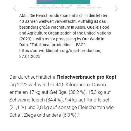
Zurück
Vor
Abb.: Die Fleischproduktion hat sich in den letzten
Abb.: W
letzten
40 Jahren weltweit vervielfacht. Auffällig ist das
Fleisch
besonders große Wachstum in Asien. Quelle: Food
20 Jahr
and Agriculture Organization of the United Nations
Wachstu
der-
(2023) – with major processing by Our World in
https:
chaft-
Data. “Total meat production – FAO”.
Region
tung-
https://ourworldindata.org/meat-production,
fischer
27.01.2025
fleisch
Der durchschnittliche
Fleischverbrauch pro Kopf
lag 2022 weltweit bei 44,5 Kilogramm. Davon
entfielen 17 kg auf Geflügel (38,2 %), 15,3 kg auf
Schweinefleisch (34,4 %), 9,4 kg auf Rindfleisch
(21,1 %) und 2,8 kg auf sonstige Fleischarten wie
Schaf, Ziege und andere (6,3 %).
3