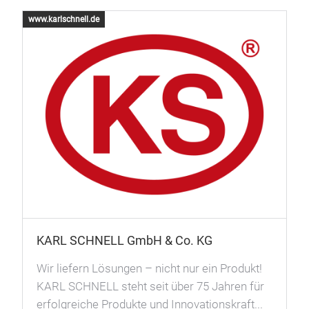
www.karlschnell.de
www
M
D
m
P
K
KARL SCHNELL GmbH & Co. KG
Wir liefern Lösungen – nicht nur ein Produkt!
KARL SCHNELL steht seit über 75 Jahren für
erfolgreiche Produkte und Innovationskraft...