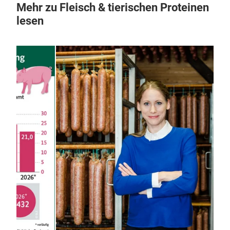
Mehr zu Fleisch & tierischen Proteinen
lesen
21.
Kä
Ma
Wie
Käse
Sch