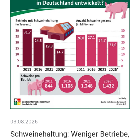
29.
Ka
in
Wie 
Inn
verb
03.08.2026
r
Schweinehaltung: Weniger Betriebe,