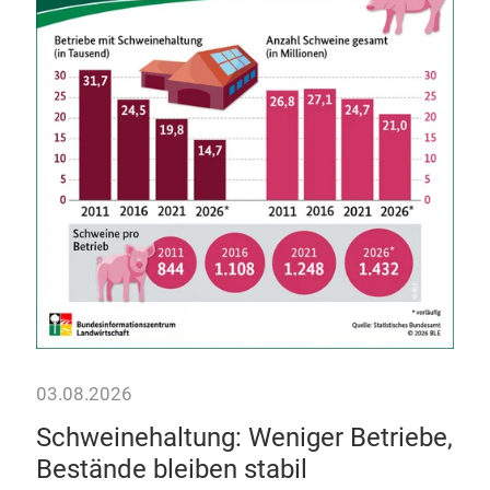
03.08.2026
29.
r
Schweinehaltung: Weniger Betriebe,
Ka
Bestände bleiben stabil
in