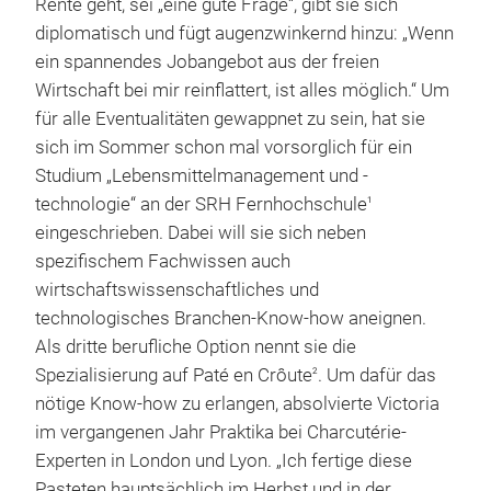
Rente geht, sei „eine gute Frage“, gibt sie sich
diplomatisch und fügt augenzwinkernd hinzu: „Wenn
ein spannendes Jobangebot aus der freien
Wirtschaft bei mir reinflattert, ist alles möglich.“ Um
für alle Eventualitäten gewappnet zu sein, hat sie
sich im Sommer schon mal vorsorglich für ein
Studium „Lebensmittelmanagement und -
technologie“ an der SRH Fernhochschule
1
eingeschrieben. Dabei will sie sich neben
spezifischem Fachwissen auch
wirtschaftswissenschaftliches und
technologisches Branchen-Know-how aneignen.
Als dritte berufliche Option nennt sie die
Spezialisierung auf Paté en Crôute
. Um dafür das
2
nötige Know-how zu erlangen, absolvierte Victoria
im vergangenen Jahr Praktika bei Charcutérie-
Experten in London und Lyon. „Ich fertige diese
Pasteten hauptsächlich im Herbst und in der