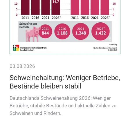
03.08.2026
29.
r
Schweinehaltung: Weniger Betriebe,
Ka
Bestände bleiben stabil
in