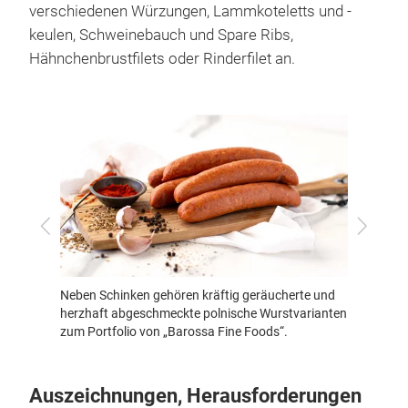
verschiedenen Würzungen, Lammkoteletts und -
keulen, Schweinebauch und Spare Ribs,
Hähnchenbrustfilets oder Rinderfilet an.
Küchenf
bei de
Zurück
Vor
tehen
Neben Schinken gehören kräftig geräucherte und
 Kurs.
herzhaft abgeschmeckte polnische Wurstvarianten
zum Portfolio von „Barossa Fine Foods“.
Auszeichnungen, Herausforderungen