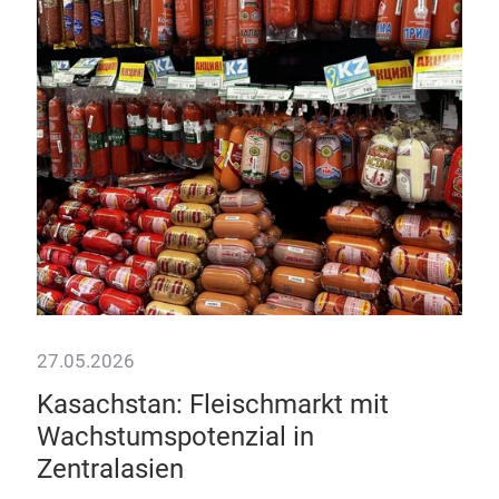
Fl
Inno
Fle
und
27.05.2026
Kasachstan: Fleischmarkt mit
auf
Wachstumspotenzial in
Zentralasien