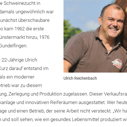
ene Schweinezucht in
s damals ungewöhnlich war
 zunächst überschaubare
 So kam 1962 die erste
ünstermarkt hinzu, 1976
n Gundelfingen.
22-Jährige Ulrich
Kurz darauf entstand im
als ein moderner
Ulrich Reichenbach
etrieb war zu diesem
htung, Zerlegung und Produktion zugelassen. Dieser Verkaufs
anlage und innovativen Reiferäumen ausgestattet. Wer heute di
age und einen Betrieb, der seine Arbeit nicht versteckt. „Wir
und soll sehen, wie ein gesundes Lebensmittel produziert wi